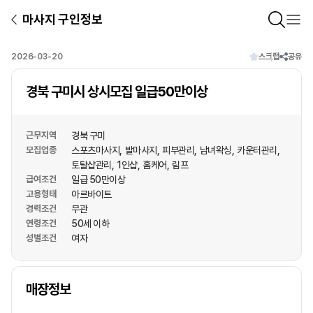
마사지 구인정보
2026-03-20
스크랩
공유
경북 구미시 상시모집 일급50만이상
근무지역
경북 구미
모집업종
스포츠마사지
발마사지
피부관리
남녀왁싱
카운터관리
토탈샵관리
1인샵
홈케어
림프
급여조건
일급 50만이상
고용형태
아르바이트
경력조건
무관
연령조건
50세 이하
성별조건
여자
상호명
매장정보
1
/
1