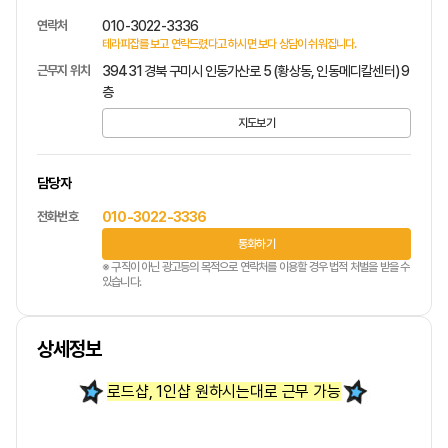
연락처
010-3022-3336
테라피잡를 보고 연락드렸다고 하시면 보다 상담이 쉬워집니다.
근무지 위치
39431 경북 구미시 인동가산로 5 (황상동, 인동메디칼센터) 9
층
지도보기
담당자
전화번호
010-3022-3336
통화하기
※ 구직이 아닌 광고등의 목적으로 연락처를 이용할 경우 법적 처벌을 받을 수
있습니다.
상세정보
로드샵, 1인샵 원하시는대로 근무 가능