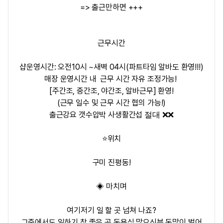
=> 출근만하면 +++
근무시간
샵운영시간: 오전10시 ~새벽 04시(파트타임 알바도 환영!!!)
매장 운영시간 내 근무 시간 자유 조정가능!
[주간조, 중간조, 야간조, 알바근무] 환영!
(근무 일수 및 근무 시간 협의 가능!)
출근강요 갯수압박 사생활간섭
절대 ❌️❌️
⭐️위치
구미 진평동!
◈ 마치며
여기저기 일 할 곳 넘쳐 나죠?
그중에서도 일하기 참 좋은 곳 돈욕심 많으신분 돈많이 벌어