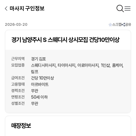
마사지 구인정보
2026-03-20
스크랩
공유
경기 남양주시 S 스웨디시 상시모집 건당10만이상
근무지역
경기 김포
모집업종
스웨디시마사지
타이마사지
아로마마사지
1인샵
홈케어
림프
급여조건
건당 10만이상
고용형태
아르바이트
경력조건
무관
연령조건
50세 이하
성별조건
무관
상호명
매장정보
1
/
1