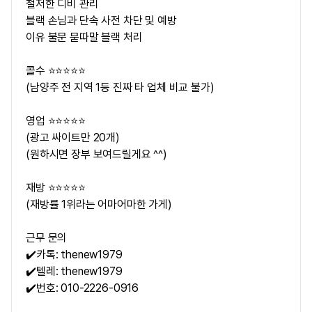
철저한 디비 관리
블랙 손님과 단속 사전 차단 및 예방
이유 불문 묻따말 블랙 처리
콜수 ⭐⭐⭐⭐⭐
(남양주 전 지역 1등 진짜 타 업체 비교 불가)
영업 ⭐⭐⭐⭐⭐
(광고 싸이트만 20개)
(원하시면 장부 보여드릴게요 ^^)
재방 ⭐⭐⭐⭐⭐
(재방률 1위라는 어마어마한 가게)
근무 문의
✔️카톡: thenew1979
✔️텔레: thenew1979
✔️번호: 010-2226-0916