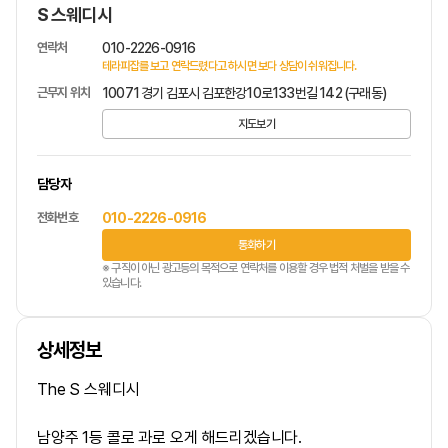
S 스웨디시
연락처
010-2226-0916
테라피잡를 보고 연락드렸다고 하시면 보다 상담이 쉬워집니다.
근무지 위치
10071 경기 김포시 김포한강10로133번길 142 (구래동)
지도보기
담당자
전화번호
010-2226-0916
통화하기
※ 구직이 아닌 광고등의 목적으로 연락처를 이용할 경우 법적 처벌을 받을 수
있습니다.
상세정보
The S 스웨디시
남양주 1등 콜로 과로 오게 해드리겠습니다.